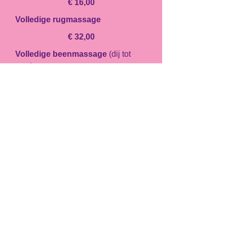
€ 16,00
Volledige rugmassage
€ 32,00
Volledige beenmassage
(dij tot
voet)
€ 40,00
Rugpeeling
(peeling, masker,
massage-crème)
€ 40,00
Voetmassage
€ 15,00
gelijktijdig bij pedicure of
gelaat
€ 12,00